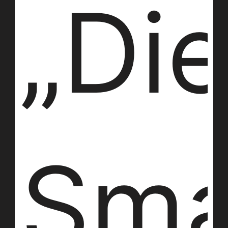
„Di
Sma