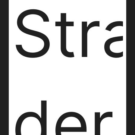
Str
der