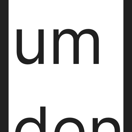
um
den