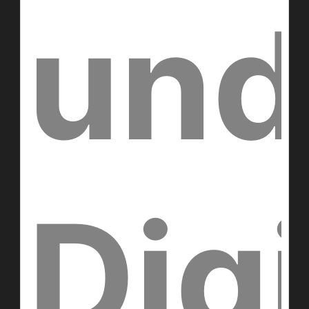
und
Digi